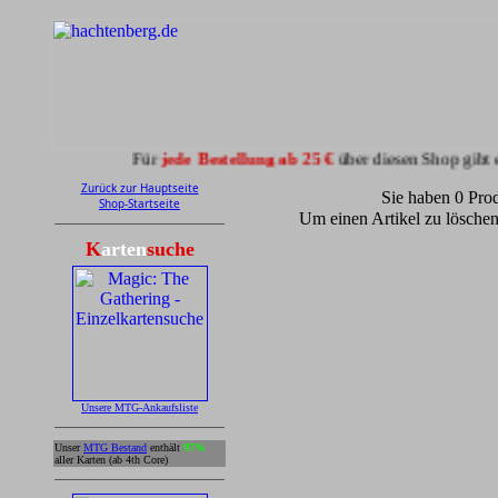
Für
jede Bestellung ab 25 €
über diesen Shop gibt es
5 % Ra
Zurück zur Hauptseite
Sie haben 0 Pro
Shop-Startseite
Um einen Artikel zu löschen,
K
arten
suche
Unsere MTG-Ankaufsliste
Unser
MTG Bestand
enthält
97%
aller Karten (ab 4th Core)